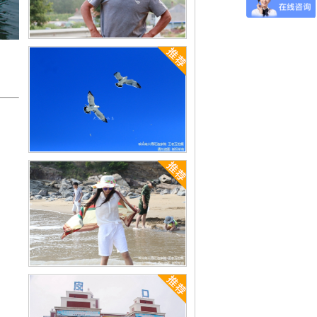
哈仙岛王老五电话是多少[已解决]
哈仙岛海鲜什么时候最好[已解决]
哈仙岛沙滩有什么螺类[已解决]