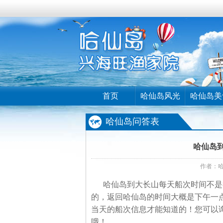
首页
哈仙岛风光
哈仙岛美
哈仙岛问答表
哈仙岛到
作者：
哈仙岛到大长山每天船次时间不是很
的，返回哈仙岛的时间大概是下午一
当天的船次信息才能知道的！您可以
哦！