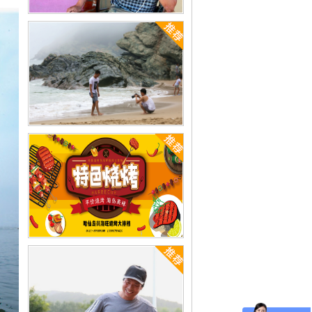
哈仙岛什么季节去最好[已解决]
哈仙岛渔家玩什么[已解决]
哈仙岛海鲜烧烤怎么样[已解决]