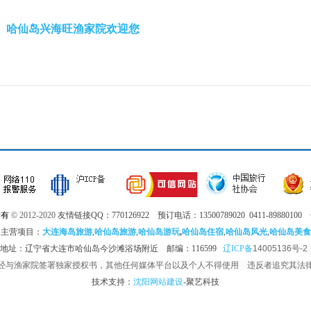
哈仙岛兴海旺渔家院欢迎您
所有
© 2012-2020
友情链接QQ：770126922 预订电话：13500789020 0411-89880100 传
主营项目：
大连海岛旅游
,
哈仙岛旅游
,
哈仙岛游玩
,
哈仙岛住宿
,
哈仙岛风光
,
哈仙岛美食
地址：辽宁省大连市哈仙岛今沙滩浴场附近 邮编：116599
辽ICP备
14005136号-
经与渔家院签署独家授权书，其他任何媒体平台以及个人不得使用 违反者追究其法
技术支持：
沈阳网站建设
-聚艺科技