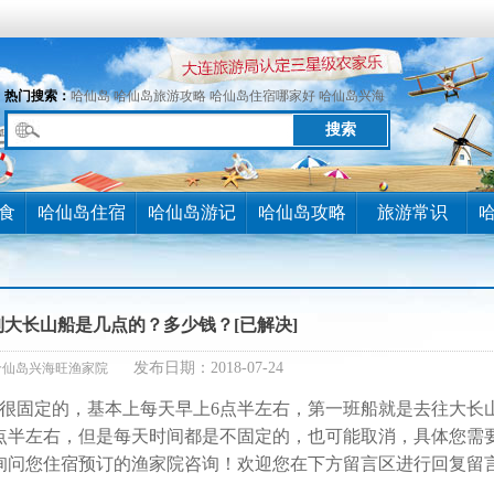
热门搜索：
哈仙岛
哈仙岛旅游攻略
哈仙岛住宿哪家好
哈仙岛兴海
旺渔家
食
哈仙岛住宿
哈仙岛游记
哈仙岛攻略
旅游常识
大长山船是几点的？多少钱？[已解决]
发布日期：2018-07-24
哈仙岛兴海旺渔家院
固定的，基本上每天早上6点半左右，第一班船就是去往大长
点半左右，但是每天时间都是不固定的，也可能取消，具体您需
询问您住宿预订的渔家院咨询！欢迎您在下方留言区进行回复留