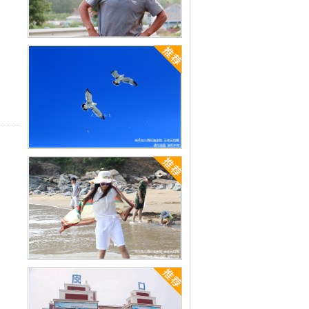
哈仙岛王老五电话是多少[已解决]
哈仙岛海鲜什么时候最好[已解决]
哈仙岛沙滩有什么螺类[已解决]