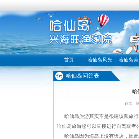
首页
哈仙岛风光
哈仙岛美
哈仙岛问答表
哈
作者：
哈仙岛旅游其实不是很建议跟旅行社
哈仙岛旅游您可以直接进行自驾或者
哈仙岛因为海岛上没有饭店，因此都