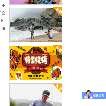
游不
哈仙岛什么季节去最好[已解决]
不会
，所
，哈
哈仙岛渔家玩什么[已解决]
哈仙岛海鲜烧烤怎么样[已解决]