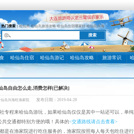
热门搜索：
哈仙岛
哈仙岛旅游攻略
哈仙岛住宿哪家好
哈仙岛兴海
旺渔家
食
哈仙岛住宿
哈仙岛游记
哈仙岛攻略
旅游常识
仙岛自由怎么走,消费怎样[已解决]
发布日期：2019-04-28
哈仙岛兴海旺渔家院
专程来哈仙岛游玩，如果哈仙岛仅仅是其中一站还可以，单纯
公共交通都特别方便的哦！具体的
<交通路线请点击查看>
是在渔家院进行吃住服务的，渔家院按照每人每天包吃住进行