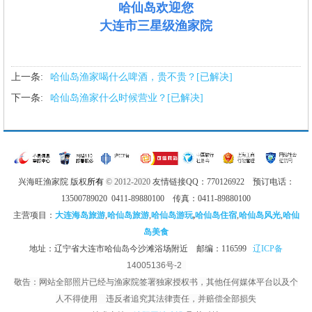
哈仙岛欢迎您
大连市三星级渔家院
上一条:
哈仙岛渔家喝什么啤酒，贵不贵？[已解决]
下一条:
哈仙岛渔家什么时候营业？[已解决]
兴海旺渔家院 版权
所有
© 2012-2020
友情链接QQ：770126922 预订电话：
13500789020 0411-89880100 传真：0411-89880100
主营项目：
大连海岛旅游
,
哈仙岛旅游
,
哈仙岛游玩
,
哈仙岛住宿
,
哈仙岛风光
,
哈仙
岛美食
地址：辽宁省大连市哈仙岛今沙滩浴场附近 邮编：116599
辽ICP备
14005136号-2
敬告：网站全部照片已经与渔家院签署独家授权书，其他任何媒体平台以及个
人不得使用 违反者追究其法律责任，并赔偿全部损失