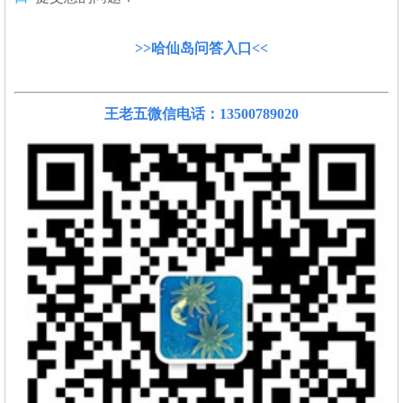
>>哈仙岛问答入口<<
王老五微信电话：13500789020