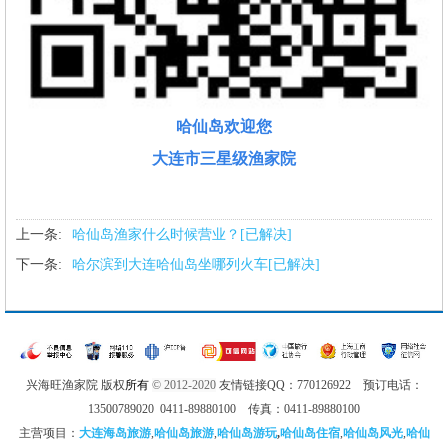
哈仙岛欢迎您
大连市三星级渔家院
上一条:
哈仙岛渔家什么时候营业？[已解决]
下一条:
哈尔滨到大连哈仙岛坐哪列火车[已解决]
兴海旺渔家院 版权
所有
© 2012-2020
友情链接QQ：770126922 预订电话：
13500789020 0411-89880100 传真：0411-89880100
主营项目：
大连海岛旅游
,
哈仙岛旅游
,
哈仙岛游玩
,
哈仙岛住宿
,
哈仙岛风光
,
哈仙